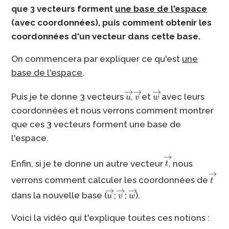
que 3 vecteurs forment
une base de l'espace
(avec coordonnées), puis comment obtenir les
coordonnées d'un vecteur dans cette base.
On commencera par expliquer ce qu'est
une
base de l'espace
.
u
→
v
→
w
→
Puis je te donne 3 vecteurs
,
et
avec leurs
coordonnées et nous verrons comment montrer
que ces 3 vecteurs forment une base de
l'espace.
t
→
Enfin, si je te donne un autre vecteur
, nous
t
→
verrons comment calculer les coordonnées de
u
→
v
→
w
→
dans la nouvelle base (
;
;
).
Voici la vidéo qui t'explique toutes ces notions :