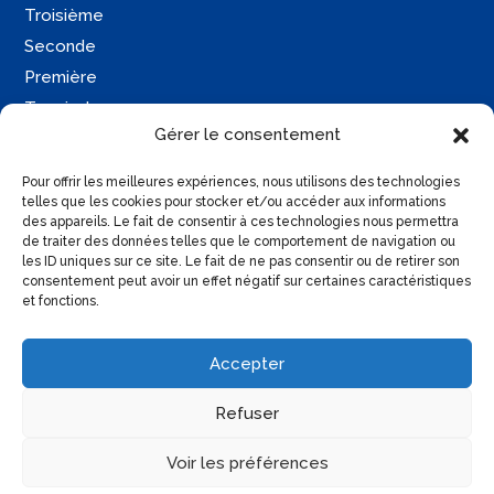
Troisième
Seconde
Première
Terminale
Gérer le consentement
Une question ?
Pour offrir les meilleures expériences, nous utilisons des technologies
Contactez-moi
telles que les cookies pour stocker et/ou accéder aux informations
des appareils. Le fait de consentir à ces technologies nous permettra
Retrouvez moi sur :
de traiter des données telles que le comportement de navigation ou
les ID uniques sur ce site. Le fait de ne pas consentir ou de retirer son
consentement peut avoir un effet négatif sur certaines caractéristiques
et fonctions.
Accepter
Copyright
2026
-
Mentions légales
|
Charte de
Refuser
confidentialité
|
CGV
|
Conception du site : Réalisateur
Web
Voir les préférences