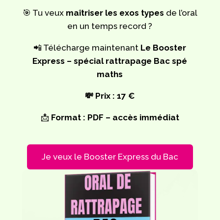
🎯 Tu veux
maîtriser les exos types
de l’oral
en un temps record ?
📲 Télécharge maintenant
Le Booster
Express – spécial rattrapage Bac spé
maths
💸
Prix : 17 €
📩
Format : PDF – accès immédiat
Je veux le Booster Express du Bac