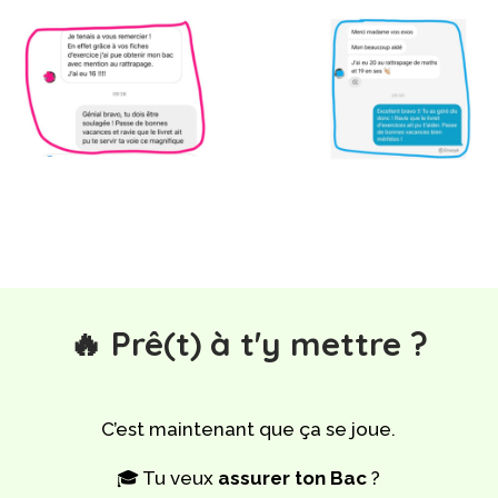
🔥 Prê(t) à t'y mettre ?
C’est maintenant que ça se joue.
🎓 Tu veux
assurer ton Bac
?